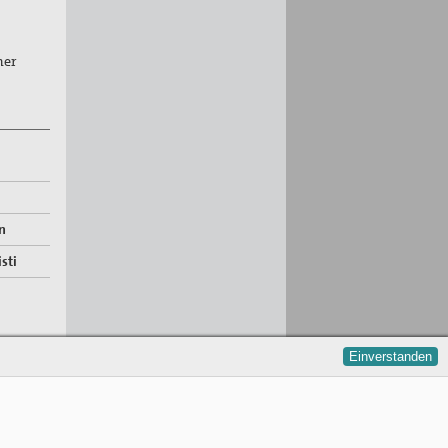
ner
n
sti
Einverstanden