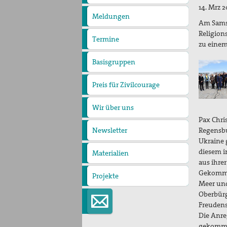
pax
14. Mrz 
christi
Meldungen
Am Samst
Religion
Termine
zu eine
Basisgruppen
Preis für Zivilcourage
Preisträger 2001
Wir über uns
Pax Chri
Regensbu
Newsletter
Ukraine 
diesem i
Materialien
aus ihrer
Gekommen
Projekte
Buchprojekt
Meer und
Oberbürg
Freudens
Die Anre
gekommen