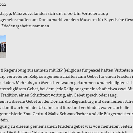
2022
ag, 9. März 2022, fanden sich um 11.00 Uhr Vertreter aus 9
sgemeinschaften am Donaumarkt vor dem Museum für Bayerische Gesc
m Friedensgebet zusammen.
sti Regensburg zusammen mit RfP (religions für peace) hatten Vertreter 
rg vertretenen Religionsgemeinschaften zum Gebet für einen Frieden i
geladen. Mehr als 300 Menschen waren gekommen und beteiligten sic
nterreligiösem Gebet, bei dem jede Religionsgemeinschaft etwa zwei M
 Tradition einen Schrifttext vortrug, ein Gebet sprach oder sang.
 zu diesem Gebet an der Donau, die Regensburg mit dem fernen Sch
 damit auch mit der Ukraine und Russland verbindet, waren auch die
ermeisterin Frau Gertrud Maltz-Schwarzfischer und die Bürgermeisterin
tein.
gung zu diesem gemeinsamen Friedensgebet war von mehreren Seiten
. Die örtlichen Ortsgruppen von religions for peace und pax christi