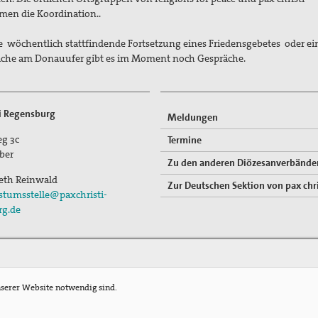
en die Koordination..
e wöchentlich stattfindende Fortsetzung eines Friedensgebetes oder ei
he am Donauufer gibt es im Moment noch Gespräche.
ti Regensburg
Meldungen
g 3c
Termine
ber
Zu den anderen Diözesanverbände
beth Reinwald
Zur Deutschen Sektion von pax chri
stumsstelle@paxchristi-
rg.de
nserer Website notwendig sind.