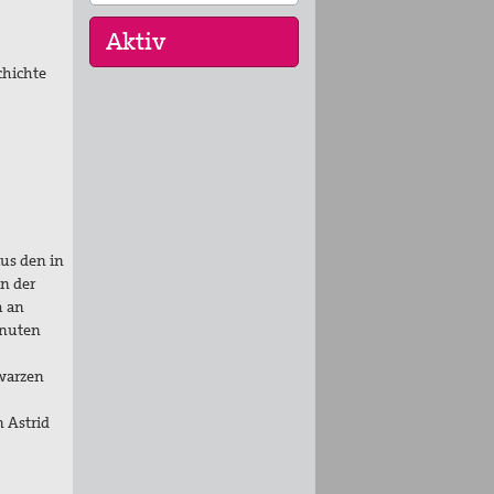
hichte
03. Sep 2026
Mahnwache
08. Sep 2026
SprecherInnenkreis
24. Sep 2026
aus den in
Trialoge
n der
h an
inuten
warzen
 Astrid