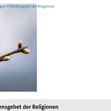
gen
»
Friedensgebet der Religionen
egung in der
ktion und arbeitet in
ischen Konzils.
lied des weltweiten
de des II. Weltkrieges,
en
hnung die Hand
ensgebet der Religionen